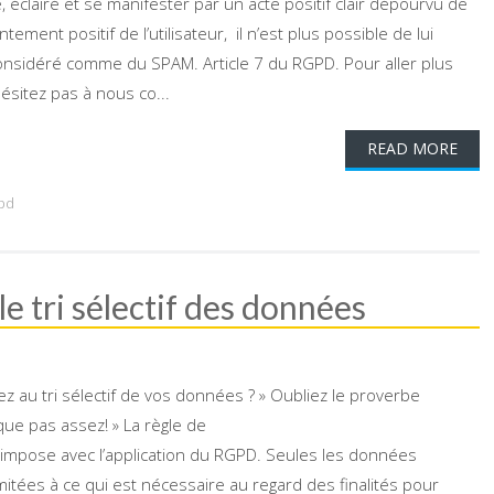
 éclairé et se manifester par un acte positif clair dépourvu de
ement positif de l’utilisateur, il n’est plus possible de lui
considéré comme du SPAM. Article 7 du RGPD. Pour aller plus
'hésitez pas à nous co...
READ MORE
pd
 tri sélectif des données
 au tri sélectif de vos données ? » Oubliez le proverbe
que pas assez! » La règle de
impose avec l’application du RGPD. Seules les données
mitées à ce qui est nécessaire au regard des finalités pour