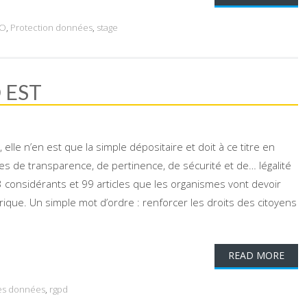
O
,
Protection données
,
stage
 EST
elle n’en est que la simple dépositaire et doit à ce titre en
es de transparence, de pertinence, de sécurité et de… légalité
3 considérants et 99 articles que les organismes vont devoir
ique. Un simple mot d’ordre : renforcer les droits des citoyens
READ MORE
des données
,
rgpd