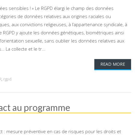
nées sensibles ! » Le RGPD élargi le champ des données
atégories de données relatives aux origines raciales ou
ques, aux convictions religieuses, à l’appartenance syndicale, à
, le RGPD y ajoute les données génétiques, biométriques ainsi
’orientation sexuelle, sans oublier les données relatives aux
 La collecte et le tr...
READ MORE
R
,
rgpd
pact au programme
ct : mesure préventive en cas de risques pour les droits et