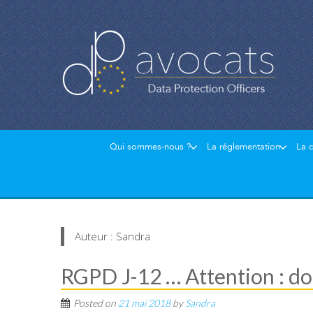
Qui sommes-nous ?
La réglementation
La 
Auteur :
Sandra
RGPD J-12 … Attention : do
Posted on
21 mai 2018
by
Sandra