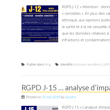
RGPD J-12 « Attention : don
« sensibles ». En plus des c
ethnique, aux opinions politi
la santé et à la vie sexuelle
que les données relatives à l
infractions et condamnations…
Publié dans
Blog
Identifié
données sensibles
,
GDP
RGPD J-15 … analyse d’im
Posted on
21 mai 2018
by
Sandra
RGPD J-15 « L’analyse d’impa