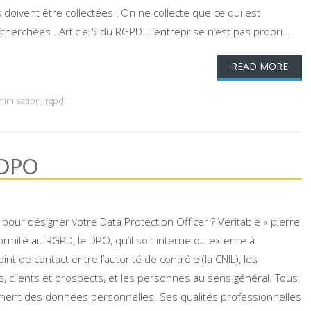
s doivent être collectées ! On ne collecte que ce qui est
recherchées . Article 5 du RGPD. L’entreprise n’est pas propri...
READ MORE
nimisation
,
rgpd
 DPO
our désigner votre Data Protection Officer ? Véritable « pierre
ormité au RGPD, le DPO, qu’il soit interne ou externe à
int de contact entre l’autorité de contrôle (la CNIL), les
s, clients et prospects, et les personnes au sens général. Tous
ement des données personnelles. Ses qualités professionnelles