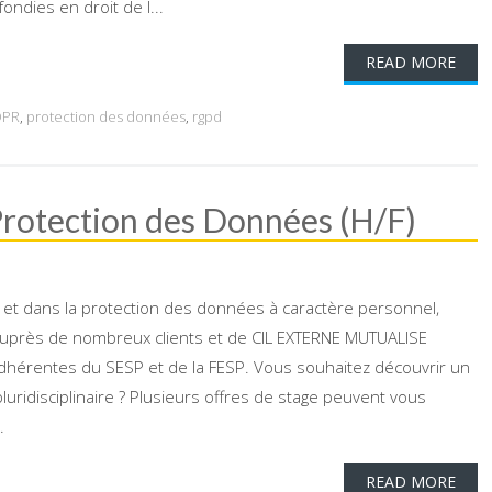
ndies en droit de l...
READ MORE
DPR
,
protection des données
,
rgpd
 Protection des Données (H/F)
s et dans la protection des données à caractère personnel,
auprès de nombreux clients et de CIL EXTERNE MUTUALISE
dhérentes du SESP et de la FESP. Vous souhaitez découvrir un
uridisciplinaire ? Plusieurs offres de stage peuvent vous
.
READ MORE