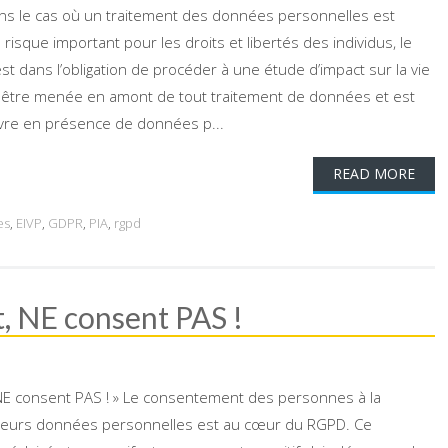
ns le cas où un traitement des données personnelles est
isque important pour les droits et libertés des individus, le
t dans l’obligation de procéder à une étude d’impact sur la vie
oit être menée en amont de tout traitement de données et est
re en présence de données p...
READ MORE
es
,
EIVP
,
GDPR
,
PIA
,
rgpd
, NE consent PAS !
 NE consent PAS ! » Le consentement des personnes à la
e leurs données personnelles est au cœur du RGPD. Ce