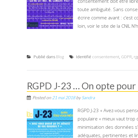
consentement doit être libre,
toute ambiguïté. Sans consent
écrire comme avant : c’est 
loin, voir le site de la CNIL N
Publié dans
Blog
Identifié
consentement
,
GDPR
,
rg
RGPD J-23 … On opte pour le
Posted on
21 mai 2018
by
Sandra
RGPD J-23 « Avez-vous pensez
populaire « mieux vaut trop 
minimisation des données s’
adéquates, pertinentes et li