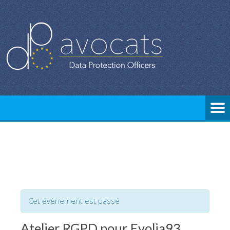
Cet évènement est passé
Atelier RGPD pour Evolia93