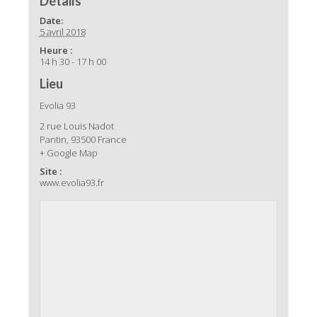
Détails
Date:
5 avril 2018
Heure :
14 h 30 - 17 h 00
Lieu
Evolia 93
2 rue Louis Nadot
Pantin
,
93500
France
+ Google Map
Site :
www.evolia93.fr